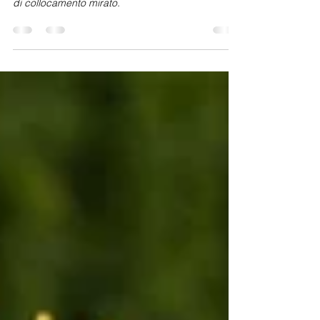
Corso gratuito finanziato dalla Regione Piemonte,
riservato a persone disoccupate iscritte alle liste
di collocamento mirato.